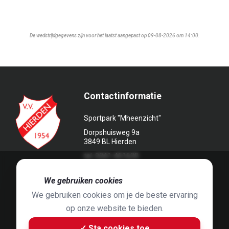
De wedstrijdgegevens zijn voor het laatst aangepast op 09-08-2026 om 14:00.
Contactinformatie
Sportpark "Mheenzicht"
Dorpshuisweg 9a
3849 BL Hierden
tel. 0341-451639
🍪
We gebruiken cookies
We gebruiken cookies om je de beste ervaring
op onze website te bieden.
Foto's door
Jaap Hop
& ontwerpen door
Grafyska
✓ Sta cookies toe