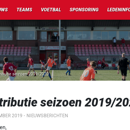
UWS
TEAMS
VOETBAL
SPONSORING
LEDENINF
ributie seizoen 2019/2020
tributie seizoen 2019/2
MBER 2019 -
NIEUWSBERICHTEN
en,