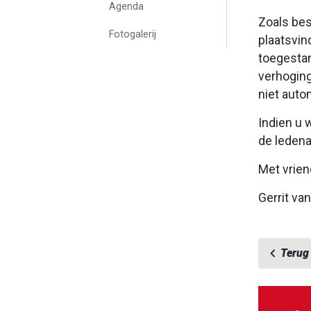
Agenda
Zoals bes
Fotogalerij
plaatsvin
toegestan
verhoging
niet auto
Indien u 
de ledena
Met vrien
Gerrit va
Terug