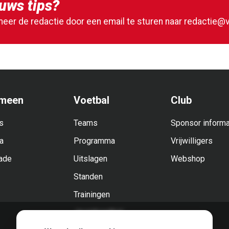
uws tips?
meer de redactie door een email te sturen naar
redactie@v
meen
Voetbal
Club
s
Teams
Sponsor informa
a
Programma
Vrijwilligers
ade
Uitslagen
Webshop
Standen
Trainingen
Jeugdvoetbal