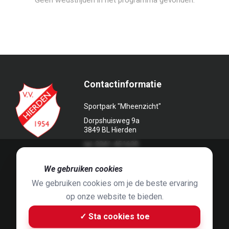
Geen wedstrijden in het programma gevonden.
Contactinformatie
Sportpark "Mheenzicht"
Dorpshuisweg 9a
3849 BL Hierden
tel. 0341-451639
🍪
We gebruiken cookies
We gebruiken cookies om je de beste ervaring
op onze website te bieden.
Foto's door
Jaap Hop
& ontwerpen door
Grafyska
✓ Sta cookies toe